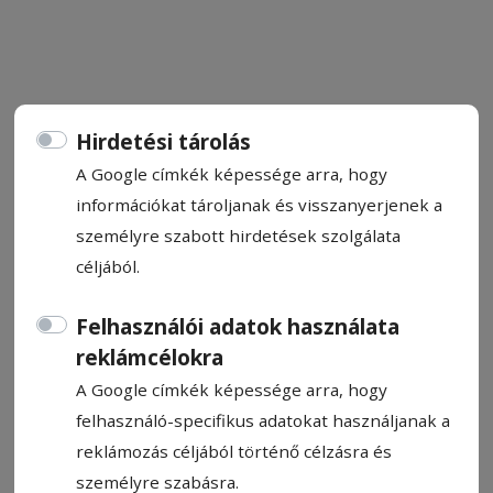
Hirdetési tárolás
FRISS
A Google címkék képessége arra, hogy
információkat tároljanak és visszanyerjenek a
Állítsa be, hogy a Google
személyre szabott hirdetések szolgálata
találatokban a Hargita Népe elől
céljából.
legyen!
Felhasználói adatok használata
reklámcélokra
A Google címkék képessége arra, hogy
felhasználó-specifikus adatokat használjanak a
reklámozás céljából történő célzásra és
személyre szabásra.