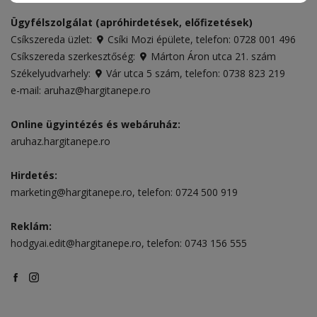
Ügyfélszolgálat (apróhirdetések, előfizetések)
Csíkszereda üzlet:
Csíki Mozi épülete
, telefon:
0728 001 496
Csíkszereda szerkesztőség:
Márton Áron utca 21. szám
Székelyudvarhely:
Vár utca 5 szám
, telefon:
0738 823 219
e-mail:
aruhaz@hargitanepe.ro
Online ügyintézés és webáruház:
aruhaz.hargitanepe.ro
Hirdetés:
marketing@hargitanepe.ro
, telefon:
0724 500 919
Reklám:
hodgyai.edit@hargitanepe.ro
, telefon:
0743 156 555