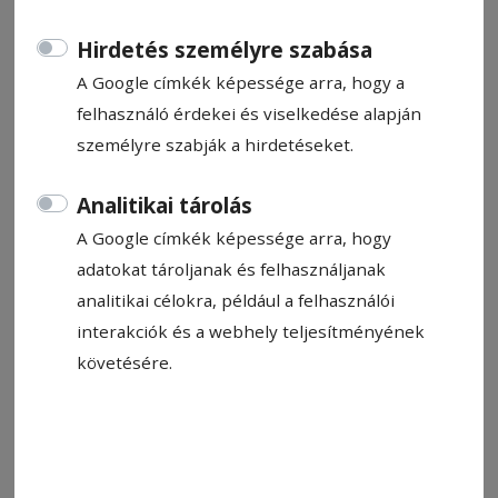
Hirdetés személyre szabása
A Google címkék képessége arra, hogy a
felhasználó érdekei és viselkedése alapján
személyre szabják a hirdetéseket.
2022. december 13., 10:00
Áramgenerátor nélkül a Bucsin-tetőn
Analitikai tárolás
Több évtizede várt beruházás valósulhat meg
A Google címkék képessége arra, hogy
Gyer­gyó­al­fa­lu­ban: a közigazgatásilag hozzá
adatokat tároljanak és felhasználjanak
tartozó Bucsin-tetőig terjedő részen épülhet ki a
analitikai célokra, például a felhasználói
villanyhálózat. Az önkormányzat aláírta az
interakciók és a webhely teljesítményének
áramszolgáltatóval a társulási szerződést.
követésére.
2022. december 13., 9:33
Minimumadót vezethetnek be a
multik számára