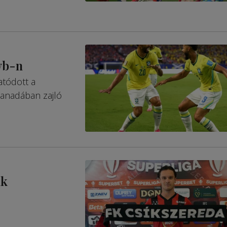
vb-n
atódott a
Kanadában zajló
ak