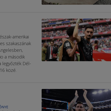
észak-amerikai
ses szakaszának
Angelesben,
io a második
a legyőzték Dél-
 16 közé.
ZŐNYE