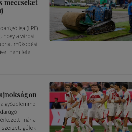
s meccseket
j
darúgóliga (LPF)
, hogy a városi
kaphat működési
vel nem felel
gbajnokságon
dia győzelemmel
bdarúgó-
érkezett: már a
 szerzett gólok