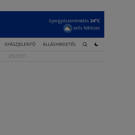
Gyergyószentmiklós
24°C
erős felhőzet
GYÁSZJELENTŐ
ÁLLÁSHIRDETÉS
JEGYZET