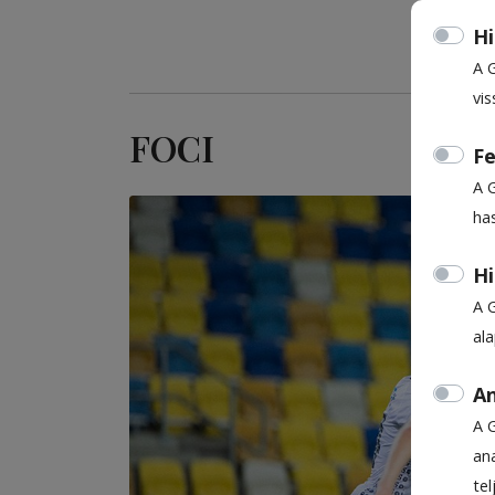
Hi
A 
vis
FOCI
Fe
A 
ha
Hi
A 
al
An
A 
ana
te