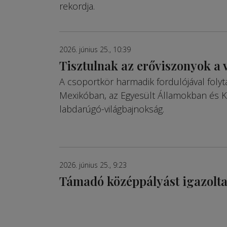
rekordja.
2026. június 25., 10:39
Tisztulnak az erőviszonyok a 
A csoportkör harmadik fordulójával folyt
Mexikóban, az Egyesült Államokban és 
labdarúgó-világbajnokság.
2026. június 25., 9:23
Támadó középpályást igazolt