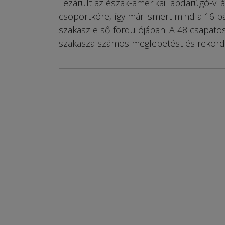
Lezárult az észak-amerikai labdarúgó-vil
csoportköre, így már ismert mind a 16 p
szakasz első fordulójában. A 48 csapato
szakasza számos meglepetést és rekord