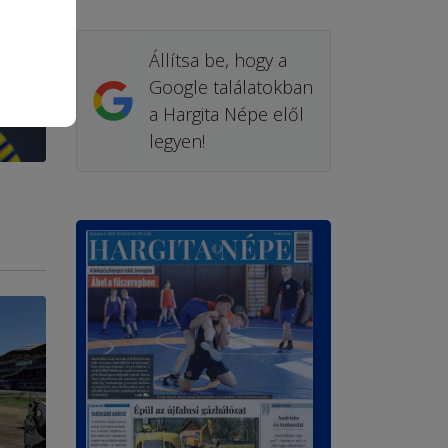
Állítsa be, hogy a
Google találatokban
a Hargita Népe elől
legyen!