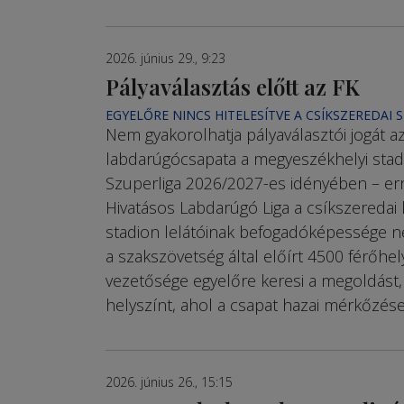
2026. június 29., 9:23
Pályaválasztás előtt az FK
EGYELŐRE NINCS HITELESÍTVE A CSÍKSZEREDAI 
Nem gyakorolhatja pályaválasztói jogát a
labdarúgócsapata a megyeszékhelyi sta
Szuperliga 2026/2027-es idényében – errő
Hivatásos Labdarúgó Liga a csíkszeredai k
stadion lelátóinak befogadóképessége nem
a szakszövetség által előírt 4500 férőhel
vezetősége egyelőre keresi a megoldást
helyszínt, ahol a csapat hazai mérkőzései
2026. június 26., 15:15