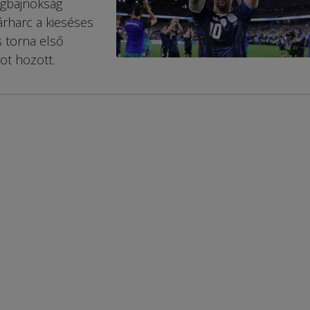
ágbaj­nokság
árharc a kieséses
s torna első
ot hozott.