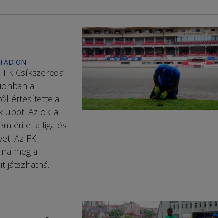
STADION
z FK Csíkszereda
dionban a
l értesítette a
lubot. Az ok: a
 éri el a liga és
yet. Az FK
, na meg a
t játszhatná.