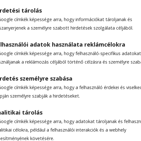
rdetési tárolás
Google címkék képessége arra, hogy információkat tároljanak és
szanyerjenek a személyre szabott hirdetések szolgálata céljából.
lhasználói adatok használata reklámcélokra
Google címkék képessége arra, hogy felhasználó-specifikus adatokat
sználjanak a reklámozás céljából történő célzásra és személyre szab
rdetés személyre szabása
Google címkék képessége arra, hogy a felhasználó érdekei és viselk
apján személyre szabják a hirdetéseket.
alitikai tárolás
Google címkék képessége arra, hogy adatokat tároljanak és felhaszn
litikai célokra, például a felhasználói interakciók és a webhely
ljesítményének követésére.