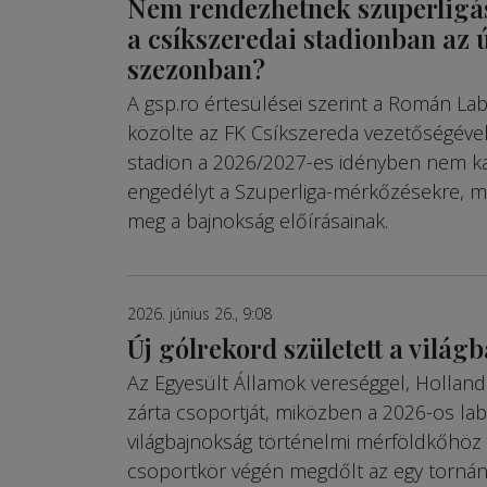
Nem rendezhetnek szuperligá
a csíkszeredai stadionban az ú
szezonban?
A gsp.ro értesülései szerint a Román Lab
közölte az FK Csíkszereda vezetőségével
stadion a 2026/2027-es idényben nem 
engedélyt a Szuperliga-mérkőzésekre, mi
meg a bajnokság előírásainak.
2026. június 26., 9:08
Új gólrekord született a vilá
Az Egyesült Államok vereséggel, Hollan
zárta csoportját, miközben a 2026-os la
világbajnokság történelmi mérföldkőhöz 
csoportkör végén megdőlt az egy tornán