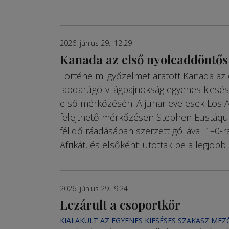
2026. június 29., 12:29
Kanada az első nyolcaddöntős
Történelmi győzelmet aratott Kanada az 
labdarúgó-világbajnokság egyenes kiesé
első mérkőzésén. A juharlevelesek Los 
felejthető mérkőzésen Stephen Eustáqu
félidő ráadásában szerzett góljával 1–0-r
Afrikát, és elsőként jutottak be a legjobb
2026. június 29., 9:24
Lezárult a csoportkör
KIALAKULT AZ EGYENES KIESÉSES SZAKASZ ME