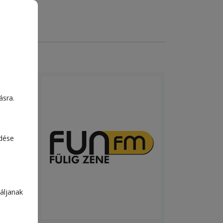
ásra.
edése
áljanak