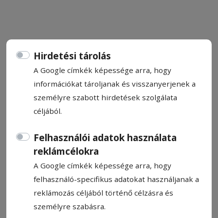
Hirdetési tárolás
FOCI
A Google címkék képessége arra, hogy
információkat tároljanak és visszanyerjenek a
személyre szabott hirdetések szolgálata
Állítsa be, hogy a Google
céljából.
találatokban a Hargita Népe elől
legyen!
Felhasználói adatok használata
reklámcélokra
A Google címkék képessége arra, hogy
felhasználó-specifikus adatokat használjanak a
reklámozás céljából történő célzásra és
személyre szabásra.