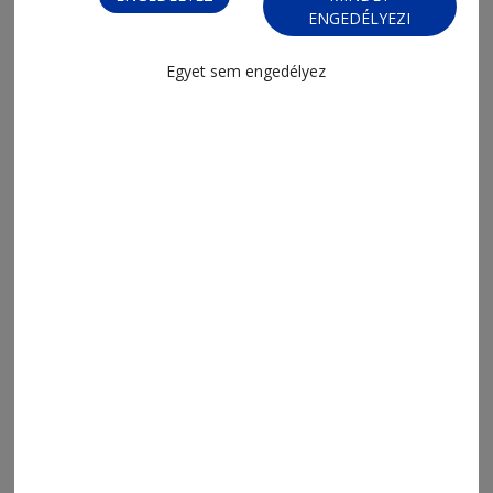
ENGEDÉLYEZI
Egyet sem engedélyez
FIZESSEN ELŐ!