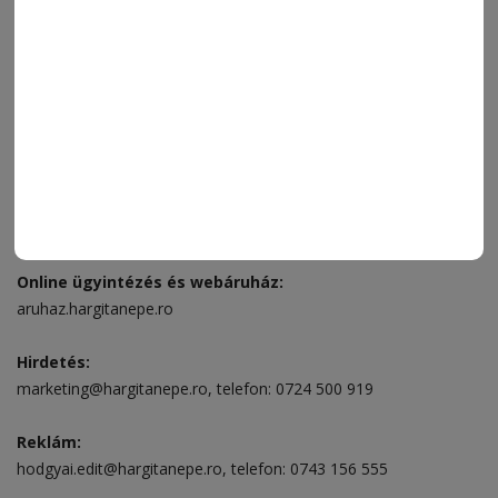
FÓRUM
JÁTÉKSZABÁLYZAT
ELÉRHETŐSÉGEK
Ügyfélszolgálat (apróhirdetések, előfizetések)
Csíkszereda üzlet:
Csíki Mozi épülete
, telefon:
0728 001 496
Csíkszereda szerkesztőség:
Márton Áron utca 21. szám
Székelyudvarhely:
Vár utca 5 szám
, telefon:
0738 823 219
e-mail:
aruhaz@hargitanepe.ro
Online ügyintézés és webáruház:
aruhaz.hargitanepe.ro
Hirdetés:
marketing@hargitanepe.ro
, telefon:
0724 500 919
Reklám:
hodgyai.edit@hargitanepe.ro
, telefon:
0743 156 555