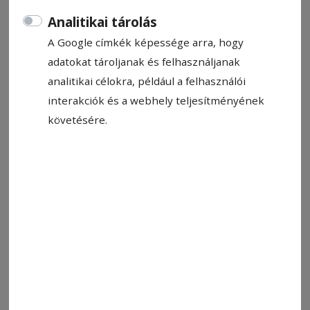
Analitikai tárolás
A Google címkék képessége arra, hogy
adatokat tároljanak és felhasználjanak
analitikai célokra, például a felhasználói
interakciók és a webhely teljesítményének
követésére.
2020. március 30., 11:43
A vébé után pontot tett, majd jött az
újratervezés: Gyerekeivel együtt
készül az új idényre Novák Eduárd
2020. március 26., 11:28
Újratervezés a sportban: Az olimpia
elhalasztásának hatásai