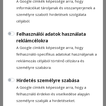
A Google címkék képessége arra, hogy
információkat tároljanak és visszanyerjenek a
személyre szabott hirdetések szolgálata
céljából.
CÍMKE: TERVEZÉS
Felhasználói adatok használata
reklámcélokra
A Google címkék képessége arra, hogy
Állítsa be, hogy a Google
felhasználó-specifikus adatokat használjanak a
találatokban a Hargita Népe elől
reklámozás céljából történő célzásra és
legyen!
személyre szabásra.
Hirdetés személyre szabása
A Google címkék képessége arra, hogy a
felhasználó érdekei és viselkedése alapján
személyre szabják a hirdetéseket.