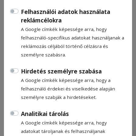
Felhasználói adatok használata
reklámcélokra
A Google címkék képessége arra, hogy
felhasználó-specifikus adatokat használjanak a
CÍMKE: SZEMÉT
reklámozás céljából történő célzásra és
személyre szabásra.
Állítsa be, hogy a Google
találatokban a Hargita Népe elől
Hirdetés személyre szabása
legyen!
A Google címkék képessége arra, hogy a
felhasználó érdekei és viselkedése alapján
személyre szabják a hirdetéseket.
2017. február 20., 12:00
Analitikai tárolás
Drágult a szemétdíj
A Google címkék képessége arra, hogy
Gyergyószentmiklóson
adatokat tároljanak és felhasználjanak