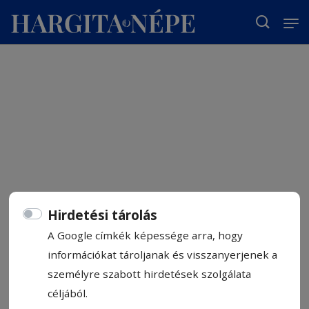
T
Hirdetési tárolás
A Google címkék képessége arra, hogy
információkat tároljanak és visszanyerjenek a
személyre szabott hirdetések szolgálata
céljából.