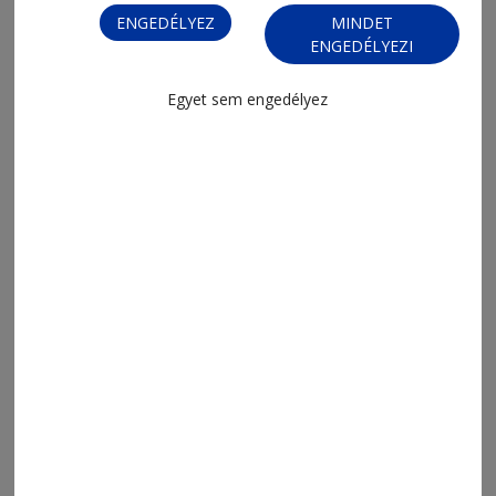
ENGEDÉLYEZ
MINDET
ENGEDÉLYEZI
Egyet sem engedélyez
MENÜ
FRISS
NAPI PARA
ORSZÁG-VILÁG
ÁRUHÁZ
SPORT
ESEMÉNYNAPTÁR
SZÍNES
IMPRESSZUM
VIDEÓ
MÉDIAAJÁNLAT