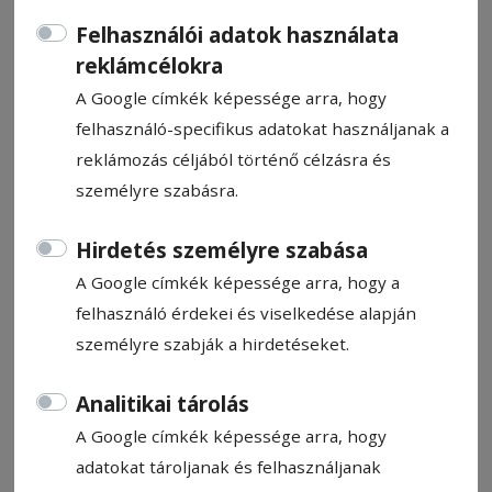
Felhasználói adatok használata
reklámcélokra
A Google címkék képessége arra, hogy
felhasználó-specifikus adatokat használjanak a
CÍMKE: SPORT
reklámozás céljából történő célzásra és
személyre szabásra.
Állítsa be, hogy a Google
Hirdetés személyre szabása
találatokban a Hargita Népe elől
A Google címkék képessége arra, hogy a
legyen!
felhasználó érdekei és viselkedése alapján
személyre szabják a hirdetéseket.
2017. november 22., 12:00
Analitikai tárolás
Másodjára is a Sportklub nyert
A Google címkék képessége arra, hogy
adatokat tároljanak és felhasználjanak