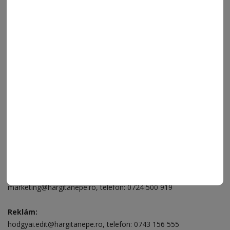
FÓRUM
JÁTÉKSZABÁLYZAT
ELÉRHETŐSÉGEK
Ügyfélszolgálat (apróhirdetések, előfizetések)
Csíkszereda üzlet:
Csíki Mozi épülete
, telefon:
0728 001 496
Csíkszereda szerkesztőség:
Márton Áron utca 21. szám
Székelyudvarhely:
Vár utca 5 szám
, telefon:
0738 823 219
e-mail:
aruhaz@hargitanepe.ro
Online ügyintézés és webáruház:
aruhaz.hargitanepe.ro
Hirdetés:
marketing@hargitanepe.ro
, telefon:
0724 500 919
Reklám:
hodgyai.edit@hargitanepe.ro
, telefon:
0743 156 555