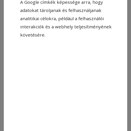
A Google címkék képessége arra, hogy
adatokat tároljanak és felhasználjanak
analitikai célokra, például a felhasználói
interakciók és a webhely teljesítményének
követésére.
2024. január 29., 17:07
Mérleget vont tavalyról a megye
prefektusi hivatala
Hargita Megye Prefektusi Hivatala hétfőn
ülésezett, ahol beszámoltak a 2023-as év
fontosabb mozzanatairól. Petres Sándor, a
Hargita Megyei Prefektusi Hivatal vezetője arról
is beszámolt, mekkora összegből gazdálkodtak
2023-ban.
2023. december 19., 11:03