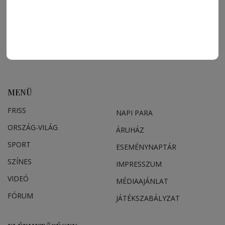
MENÜ
FRISS
NAPI PARA
ORSZÁG-VILÁG
ÁRUHÁZ
SPORT
ESEMÉNYNAPTÁR
SZÍNES
IMPRESSZUM
VIDEÓ
MÉDIAAJÁNLAT
FÓRUM
JÁTÉKSZABÁLYZAT