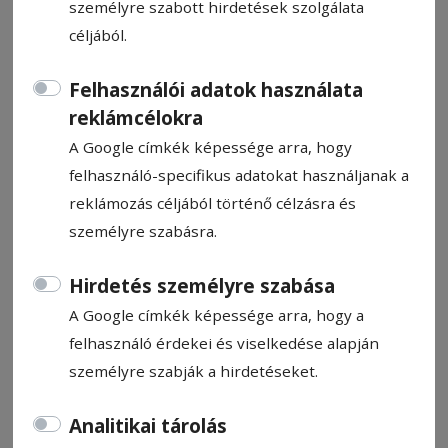
személyre szabott hirdetések szolgálata
céljából.
Felhasználói adatok használata
reklámcélokra
CÍMKE: PREFEKTUSI KOLLÉGIUM
A Google címkék képessége arra, hogy
felhasználó-specifikus adatokat használjanak a
reklámozás céljából történő célzásra és
Állítsa be, hogy a Google
személyre szabásra.
találatokban a Hargita Népe elől
legyen!
Hirdetés személyre szabása
A Google címkék képessége arra, hogy a
felhasználó érdekei és viselkedése alapján
személyre szabják a hirdetéseket.
Analitikai tárolás