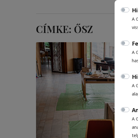
Hi
A 
CÍMKE: ŐSZ
vis
Fe
A 
ha
Hi
A 
al
An
A 
ana
te