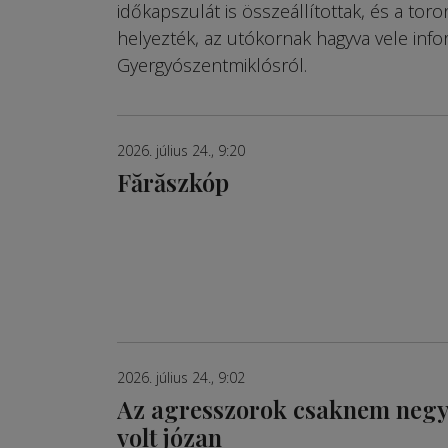
időkapszulát is összeállítottak, és a to
helyezték, az utókornak hagyva vele info
Gyergyószentmiklósról.
2026. július 24., 9:20
Fărăszkóp
2026. július 24., 9:02
Az agresszorok csaknem neg
volt józan