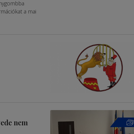
ronygombba
rmációkat a mai
yede nem