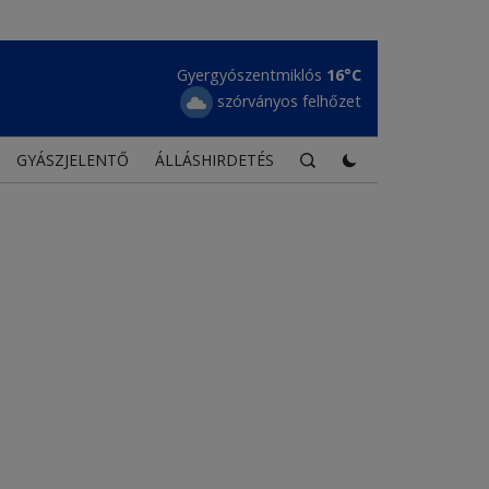
Gyergyószentmiklós
16°C
szórványos felhőzet
GYÁSZJELENTŐ
ÁLLÁSHIRDETÉS