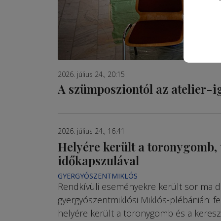
2026. július 24., 20:15
A szümposziontól az atelier-i
2026. július 24., 16:41
Helyére került a toronygomb, 
időkapszulával
GYERGYÓSZENTMIKLÓS
Rendkívüli eseményekre került sor ma dé
gyergyószentmiklósi Miklós-plébánián: fe
helyére került a toronygomb és a kereszt