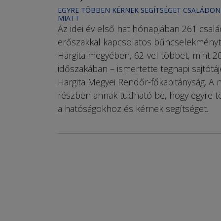
EGYRE TÖBBEN KÉRNEK SEGÍTSÉGET CSALÁDON
MIATT
Az idei év első hat hónapjában 261 csalá
erőszakkal kapcsolatos bűncselekményt 
Hargita megyében, 62-vel többet, mint 
időszakában – ismertette tegnapi sajtótá
Hargita Megyei Rendőr-főkapitányság. A
részben annak tudható be, hogy egyre 
a hatóságokhoz és kérnek segítséget.