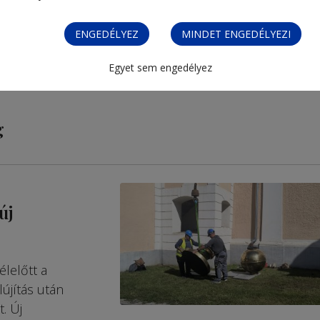
ENGEDÉLYEZ
MINDET ENGEDÉLYEZI
Egyet sem engedélyez
g
új
lelőtt a
lújítás után
. Új