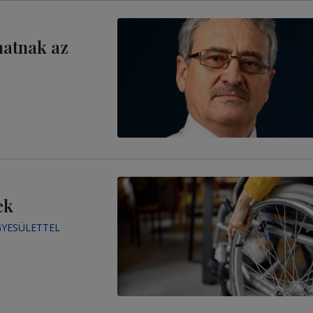
hatnak az
ek
GYESÜLETTEL