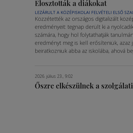
Elosztották a diákokat
LEZÁRULT A KÖZÉPISKOLAI FELVÉTELI ELSŐ SZ
Közzétették az országos digitalizált középi
eredményeit: tegnap derült ki a nyolcadi
számára, hogy hol folytathatják tanulmán
eredményt meg is kell erősíteniük, azaz j
beiratkozniuk abba az iskolába, ahová bej
2026. július 23., 9:02
Őszre elkészülnek a szolgálat