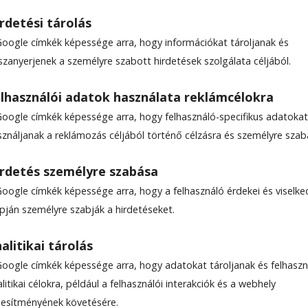
rdetési tárolás
Google címkék képessége arra, hogy információkat tároljanak és
szanyerjenek a személyre szabott hirdetések szolgálata céljából.
lhasználói adatok használata reklámcélokra
Google címkék képessége arra, hogy felhasználó-specifikus adatokat
sználjanak a reklámozás céljából történő célzásra és személyre szab
rdetés személyre szabása
Google címkék képessége arra, hogy a felhasználó érdekei és viselk
apján személyre szabják a hirdetéseket.
alitikai tárolás
Google címkék képessége arra, hogy adatokat tároljanak és felhaszn
litikai célokra, például a felhasználói interakciók és a webhely
ljesítményének követésére.