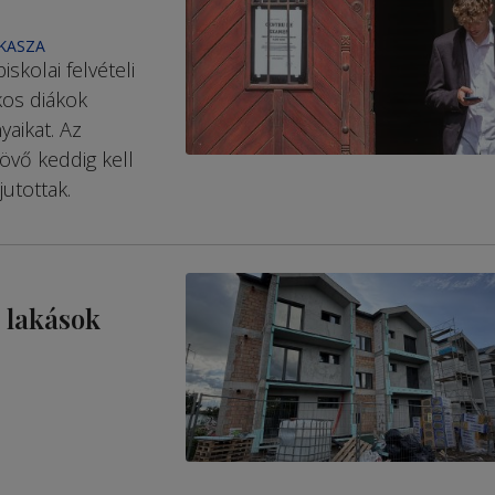
AKASZA
skolai felvételi
kos diákok
yaikat. Az
övő keddig kell
utottak.
i lakások