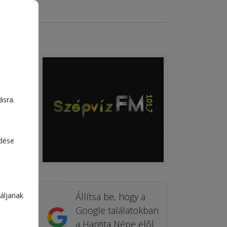
ásra.
edése
áljanak
Állítsa be, hogy a
Google találatokban
a Hargita Népe elől