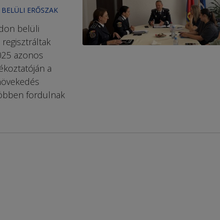
 BELÜLI ERŐSZAK
don belüli
regisztráltak
2025 azonos
jékoztatóján a
 növekedés
többen fordulnak