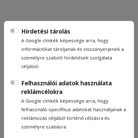
Hirdetési tárolás
A Google címkék képessége arra, hogy
CÍMKE: MEGYEHÁZA
információkat tároljanak és visszanyerjenek a
személyre szabott hirdetések szolgálata
Állítsa be, hogy a Google
céljából.
találatokban a Hargita Népe elől
legyen!
Felhasználói adatok használata
reklámcélokra
A Google címkék képessége arra, hogy
felhasználó-specifikus adatokat használjanak a
reklámozás céljából történő célzásra és
személyre szabásra.