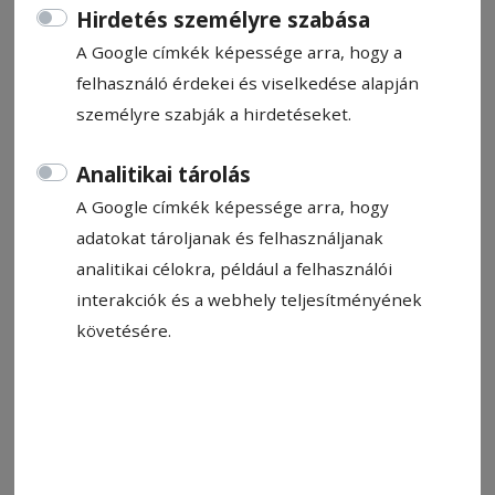
Hirdetés személyre szabása
A Google címkék képessége arra, hogy a
felhasználó érdekei és viselkedése alapján
személyre szabják a hirdetéseket.
2025. február 19., 17:35
Analitikai tárolás
Országos konferenciát szerveznek az
A Google címkék képessége arra, hogy
erdőtulajdonosoknak és
adatokat tároljanak és felhasználjanak
erdőgazdálkodóknak a csíkszeredai
analitikai célokra, például a felhasználói
megyeházán
interakciók és a webhely teljesítményének
Március 7-én a csíkszeredai megyeházán
követésére.
rendezik meg az erdőgazdálkodók és
erdőtulajdonosok országos konferenciáját,
amelynek központi témája az új erdészeti
alaptörvény lesz – közölte lapunkkal a Hargita
megyei önkormányzat.