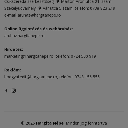
Csíkszereda szerkesztőség:
Márton Áron utca 21. szám
Székelyudvarhely:
Vár utca 5 szám
, telefon:
0738 823 219
e-mail:
aruhaz@hargitanepe.ro
Online ügyintézés és webáruház:
aruhaz.hargitanepe.ro
Hirdetés:
marketing@hargitanepe.ro
, telefon:
0724 500 919
Reklám:
hodgyai.edit@hargitanepe.ro
, telefon:
0743 156 555
© 2026
Hargita Népe
. Minden jog fenntartva