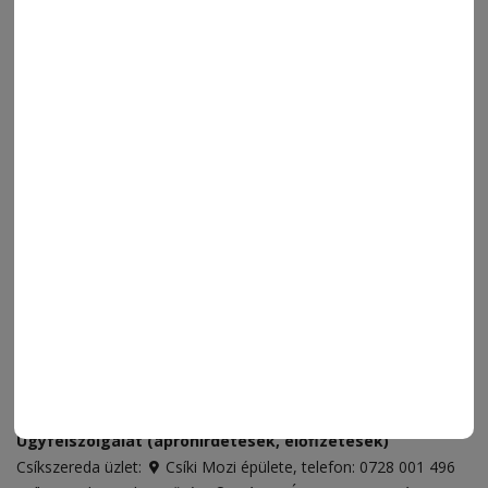
MENÜ
FRISS
NAPI PARA
ORSZÁG-VILÁG
ÁRUHÁZ
SPORT
ESEMÉNYNAPTÁR
SZÍNES
IMPRESSZUM
VIDEÓ
MÉDIAAJÁNLAT
FÓRUM
JÁTÉKSZABÁLYZAT
ELÉRHETŐSÉGEK
Ügyfélszolgálat (apróhirdetések, előfizetések)
Csíkszereda üzlet:
Csíki Mozi épülete
, telefon:
0728 001 496