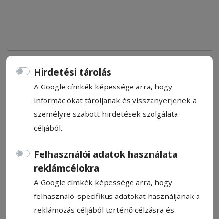
CÍMKE: LOK
Hirdetési tárolás
A Google címkék képessége arra, hogy
Állítsa be, hogy a Google
információkat tároljanak és visszanyerjenek a
találatokban a Hargita Népe elől
személyre szabott hirdetések szolgálata
legyen!
céljából.
Felhasználói adatok használata
reklámcélokra
A Google címkék képessége arra, hogy
felhasználó-specifikus adatokat használjanak a
reklámozás céljából történő célzásra és