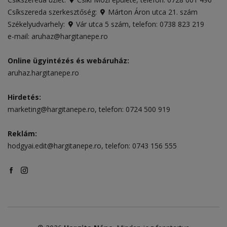
Csíkszereda szerkesztőség:
Márton Áron utca 21. szám
Székelyudvarhely:
Vár utca 5 szám
, telefon:
0738 823 219
e-mail:
aruhaz@hargitanepe.ro
Online ügyintézés és webáruház:
aruhaz.hargitanepe.ro
Hirdetés:
marketing@hargitanepe.ro
, telefon:
0724 500 919
Reklám:
hodgyai.edit@hargitanepe.ro
, telefon:
0743 156 555