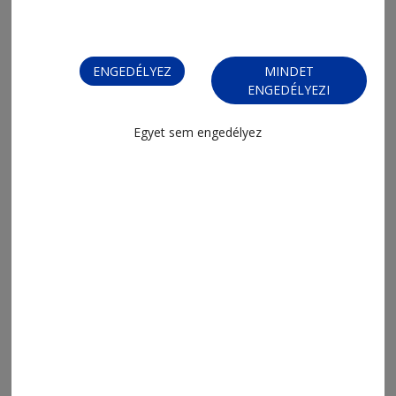
ENGEDÉLYEZ
MINDET
ENGEDÉLYEZI
Egyet sem engedélyez
MENÜ
FRISS
NAPI PARA
ORSZÁG-VILÁG
ÁRUHÁZ
SPORT
ESEMÉNYNAPTÁR