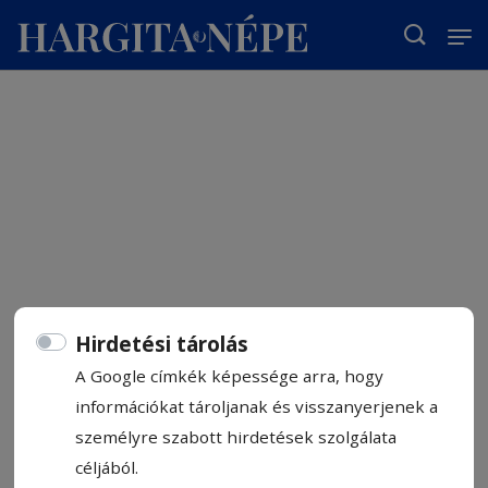
T
Hirdetési tárolás
A Google címkék képessége arra, hogy
információkat tároljanak és visszanyerjenek a
személyre szabott hirdetések szolgálata
céljából.