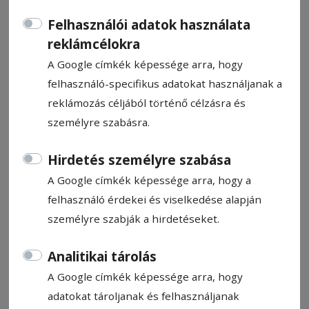
Felhasználói adatok használata
reklámcélokra
A Google címkék képessége arra, hogy
felhasználó-specifikus adatokat használjanak a
CÍMKE: LOK
reklámozás céljából történő célzásra és
személyre szabásra.
Állítsa be, hogy a Google
Hirdetés személyre szabása
találatokban a Hargita Népe elől
legyen!
A Google címkék képessége arra, hogy a
felhasználó érdekei és viselkedése alapján
személyre szabják a hirdetéseket.
2017. július 18., 12:00
Analitikai tárolás
Székely zászlókkal fogadják Johannist
A Google címkék képessége arra, hogy
adatokat tároljanak és felhasználjanak