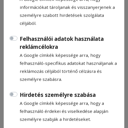
információkat tároljanak és visszanyerjenek a
személyre szabott hirdetések szolgálata
céljából.
CÍMKE: KULTÚRHÁZ
Felhasználói adatok használata
reklámcélokra
A Google címkék képessége arra, hogy
Állítsa be, hogy a Google
felhasználó-specifikus adatokat használjanak a
találatokban a Hargita Népe elől
reklámozás céljából történő célzásra és
legyen!
személyre szabásra.
Hirdetés személyre szabása
A Google címkék képessége arra, hogy a
felhasználó érdekei és viselkedése alapján
személyre szabják a hirdetéseket.