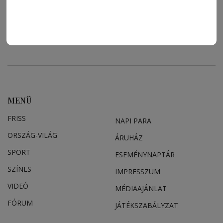
MENÜ
FRISS
NAPI PARA
ORSZÁG-VILÁG
ÁRUHÁZ
SPORT
ESEMÉNYNAPTÁR
SZÍNES
IMPRESSZUM
VIDEÓ
MÉDIAAJÁNLAT
FÓRUM
JÁTÉKSZABÁLYZAT