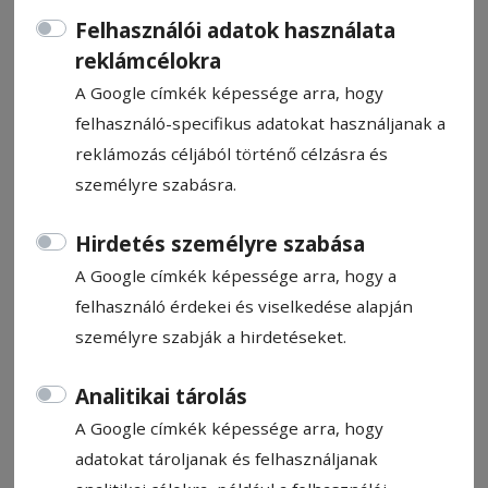
Felhasználói adatok használata
reklámcélokra
A Google címkék képessége arra, hogy
felhasználó-specifikus adatokat használjanak a
CÍMKE: JELENTKEZÉS
reklámozás céljából történő célzásra és
személyre szabásra.
Állítsa be, hogy a Google
Hirdetés személyre szabása
találatokban a Hargita Népe elől
A Google címkék képessége arra, hogy a
legyen!
felhasználó érdekei és viselkedése alapján
személyre szabják a hirdetéseket.
Analitikai tárolás
2016. augusztus 24., 14:59
Várják a civilszervezetek jelentkezését
A Google címkék képessége arra, hogy
adatokat tároljanak és felhasználjanak