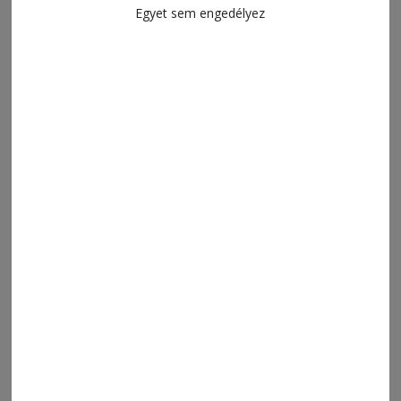
Egyet sem engedélyez
MENÜ
FRISS
NAPI PARA
ORSZÁG-VILÁG
ÁRUHÁZ
SPORT
ESEMÉNYNAPTÁR
SZÍNES
IMPRESSZUM
VIDEÓ
MÉDIAAJÁNLAT
FÓRUM
JÁTÉKSZABÁLYZAT
ELÉRHETŐSÉGEK