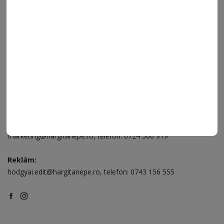
Ügyfélszolgálat (apróhirdetések, előfizetések)
Csíkszereda üzlet:
Csíki Mozi épülete
, telefon:
0728 001 496
Csíkszereda szerkesztőség:
Márton Áron utca 21. szám
Székelyudvarhely:
Vár utca 5 szám
, telefon:
0738 823 219
e-mail:
aruhaz@hargitanepe.ro
Online ügyintézés és webáruház:
aruhaz.hargitanepe.ro
Hirdetés:
marketing@hargitanepe.ro
, telefon:
0724 500 919
Reklám:
hodgyai.edit@hargitanepe.ro
, telefon:
0743 156 555