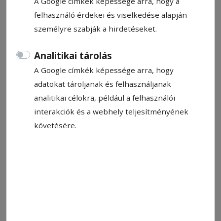
A Google címkék képessége arra, hogy a
felhasználó érdekei és viselkedése alapján
személyre szabják a hirdetéseket.
Analitikai tárolás
A Google címkék képessége arra, hogy
2023. május 4., 10:20
Beiratkozás a szórványtelepüléseken
adatokat tároljanak és felhasználjanak
analitikai célokra, például a felhasználói
Elkezdődött az előkészítő osztályokba való
interakciók és a webhely teljesítményének
iratkozás: míg a megye nagyobb településein az
követésére.
in­téz­mények és oktatási mód­sze­rek közül
választanak a szülők, a szór­vány­ok­ta­tás­ban a
gyermeklétszám meg­tartása a tét.
2023. május 2., 10:06
Melyik ajtón menjünk be?
ISKOLAVÁLASZTÁSI SZEMPONTOK