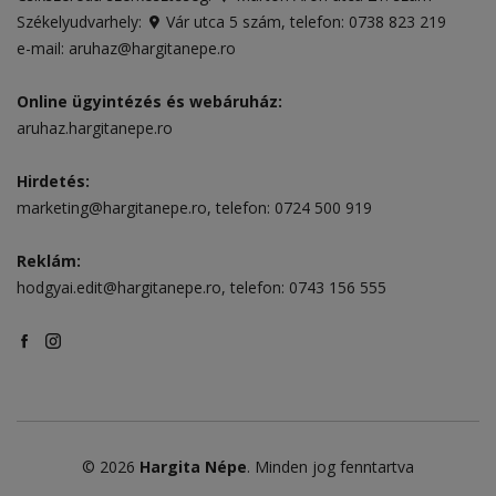
Székelyudvarhely:
Vár utca 5 szám
, telefon:
0738 823 219
e-mail:
aruhaz@hargitanepe.ro
Online ügyintézés és webáruház:
aruhaz.hargitanepe.ro
Hirdetés:
marketing@hargitanepe.ro
, telefon:
0724 500 919
Reklám:
hodgyai.edit@hargitanepe.ro
, telefon:
0743 156 555
© 2026
Hargita Népe
. Minden jog fenntartva