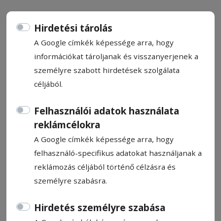
Hirdetési tárolás
A Google címkék képessége arra, hogy
információkat tároljanak és visszanyerjenek a
CÍMKE: IRATKOZÁS
személyre szabott hirdetések szolgálata
céljából.
Állítsa be, hogy a Google
Felhasználói adatok használata
találatokban a Hargita Népe elől
reklámcélokra
legyen!
A Google címkék képessége arra, hogy
felhasználó-specifikus adatokat használjanak a
reklámozás céljából történő célzásra és
személyre szabásra.
Hirdetés személyre szabása