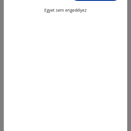
Egyet sem engedélyez
FIZESSEN ELŐ!