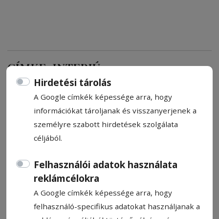
CÍMKE: INTERJÚ
Hirdetési tárolás
A Google címkék képessége arra, hogy
Állítsa be, hogy a Google
információkat tároljanak és visszanyerjenek a
találatokban a Hargita Népe elől
személyre szabott hirdetések szolgálata
legyen!
céljából.
Felhasználói adatok használata
reklámcélokra
A Google címkék képessége arra, hogy
felhasználó-specifikus adatokat használjanak a