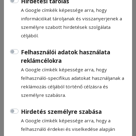
Hirdetési tárolás
A Google címkék képessége arra, hogy
információkat tároljanak és visszanyerjenek a
személyre szabott hirdetések szolgálata
céljából.
CÍMKE: HÁROMSZÉKI ESZTER
Felhasználói adatok használata
reklámcélokra
Állítsa be, hogy a Google
A Google címkék képessége arra, hogy
találatokban a Hargita Népe elől
felhasználó-specifikus adatokat használjanak a
legyen!
reklámozás céljából történő célzásra és
személyre szabásra.
Hirdetés személyre szabása
A Google címkék képessége arra, hogy a
felhasználó érdekei és viselkedése alapján