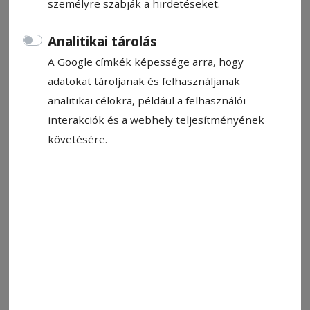
személyre szabják a hirdetéseket.
Analitikai tárolás
A Google címkék képessége arra, hogy
adatokat tároljanak és felhasználjanak
2023. június 15., 10:09
analitikai célokra, például a felhasználói
Ígéretek
interakciók és a webhely teljesítményének
követésére.
2023. május 25., 10:27
Lépcsőn