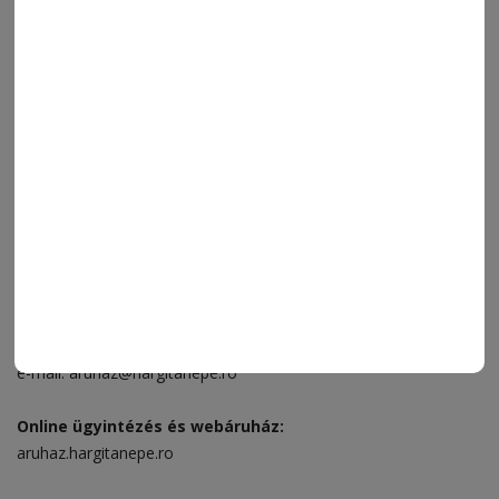
ÁRUHÁZ
SPORT
ESEMÉNYNAPTÁR
SZÍNES
IMPRESSZUM
VIDEÓ
MÉDIAAJÁNLAT
FÓRUM
JÁTÉKSZABÁLYZAT
ELÉRHETŐSÉGEK
Ügyfélszolgálat (apróhirdetések, előfizetések)
Csíkszereda üzlet:
Csíki Mozi épülete
, telefon:
0728 001 496
Csíkszereda szerkesztőség:
Márton Áron utca 21. szám
Székelyudvarhely:
Vár utca 5 szám
, telefon:
0738 823 219
e-mail:
aruhaz@hargitanepe.ro
Online ügyintézés és webáruház:
aruhaz.hargitanepe.ro