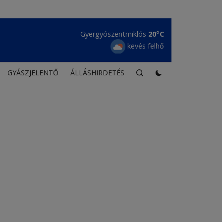
Gyergyószentmiklós
20°C
kevés felhő
GYÁSZJELENTŐ
ÁLLÁSHIRDETÉS