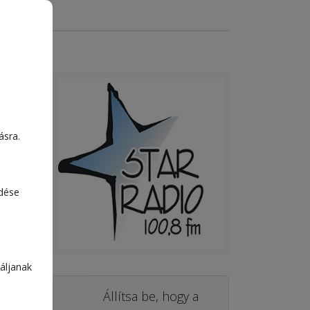
ásra.
edése
áljanak
Állítsa be, hogy a