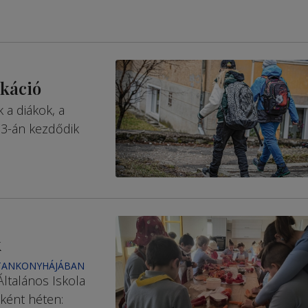
akáció
 a diákok, a
3-án kezdődik
k
 TANKONYHÁJÁBAN
Általános Iskola
sként héten: