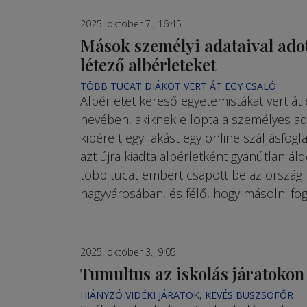
2025. október 7., 16:45
Mások személyi adataival ado
létező albérleteket
TÖBB TUCAT DIÁKOT VERT ÁT EGY CSALÓ
Albérletet kereső egyetemistákat vert át
nevében, akiknek ellopta a személyes ada
kibérelt egy lakást egy online szállásfogl
azt újra kiadta albérletként gyanútlan áld
több tucat embert csapott be az ország
nagyvárosában, és félő, hogy másolni fog
2025. október 3., 9:05
Tumultus az iskolás járatokon
HIÁNYZÓ VIDÉKI JÁRATOK, KEVÉS BUSZSOFŐR