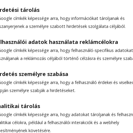
rdetési tárolás
Google címkék képessége arra, hogy információkat tároljanak és
szanyerjenek a személyre szabott hirdetések szolgálata céljából.
lhasználói adatok használata reklámcélokra
Google címkék képessége arra, hogy felhasználó-specifikus adatokat
sználjanak a reklámozás céljából történő célzásra és személyre szab
rdetés személyre szabása
Google címkék képessége arra, hogy a felhasználó érdekei és viselk
apján személyre szabják a hirdetéseket.
alitikai tárolás
Google címkék képessége arra, hogy adatokat tároljanak és felhaszn
litikai célokra, például a felhasználói interakciók és a webhely
ljesítményének követésére.