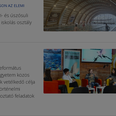
SON AZ ELEMI
i- és úszósuli
 iskolás osztály
Református
egyetem közös
 vetélkedő célja
történelmi
koztató feladatok