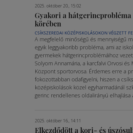
2025. október 20., 15:02
Gyakori a hátgerincprobléma a
körében
CSÍKSZEREDAI KÖZÉPISKOLÁSOKON VÉGZETT FE
A megfelelő minőségű és mennyiségű mo
egyik leggyakoribb probléma, ami az isk
gyermekek hátgerincproblémáihoz vezet
Solyom Annamária, a karcfalvi Orvosi és 
Központ sportorvosa. Érdemes erre a p
fokozottabban odafigyelni, hiszen a csík
középiskolások közel egyharmadánál szko
gerinc rendellenes oldalirányú elhajlása 
2025. október 16., 14:11
Elkezdődött a kori- és úszósul