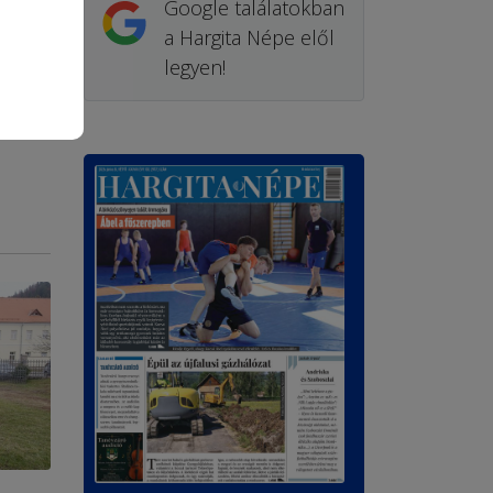
Google találatokban
a Hargita Népe elől
legyen!