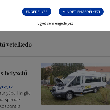
ENGEDÉLYEZ
MINDET ENGEDÉLYEZI
Egyet sem engedélyez
tű vetélkedő
s helyzetű
NYEKNEK
irányába Hargita
a Speciális
 Központ is