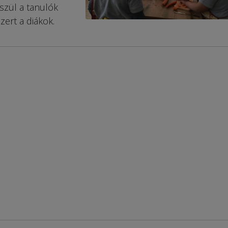
észül a tanulók
zert a diákok.