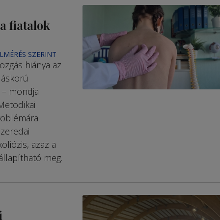
 fiatalok
LMÉRÉS SZERINT
zgás hiánya az
oláskorú
 – mondja
Metodikai
roblémára
szeredai
liózis, azaz a
állapítható meg.
i