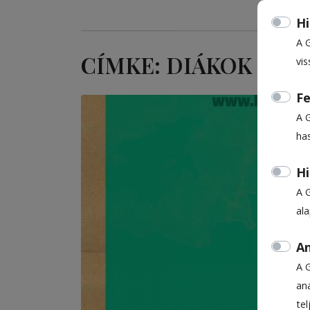
Hi
A 
CÍMKE: DIÁKOK
vis
Fe
A 
ha
Hi
A 
al
An
A 
ana
te