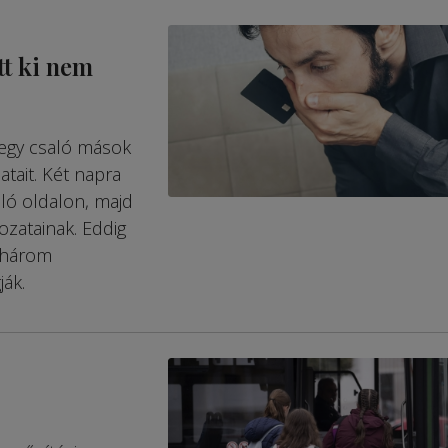
tt ki nem
 egy csaló mások
tait. Két napra
aló oldalon, majd
ozatainak. Eddig
 három
ják.