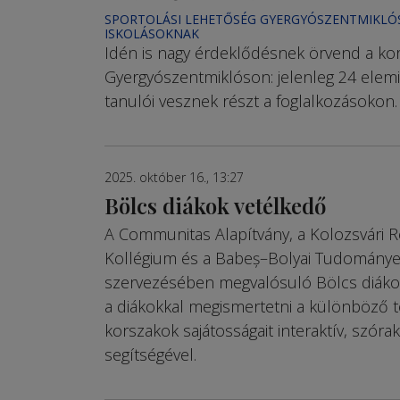
SPORTOLÁSI LEHETŐSÉG GYERGYÓSZENTMIKLÓ
ISKOLÁSOKNAK
Idén is nagy érdeklődésnek örvend a kor
Gyergyó­szent­mik­lóson: jelenleg 24 elemi
tanulói vesznek részt a foglalkozásokon.
2025. október 16., 13:27
Bölcs diákok vetélkedő
A Communitas Alapítvány, a Kolozsvári 
Kollégium és a Babeș–Bolyai Tudomány
szervezésében megvalósuló Bölcs diákok
a diákokkal megismertetni a különböző 
korszakok sajátosságait interaktív, szóra
segítségével.