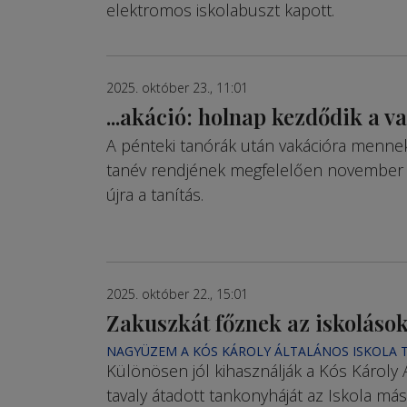
elektromos iskolabuszt kapott.
2025. október 23., 11:01
...akáció: holnap kezdődik a v
A pénteki tanórák után vakációra mennek
tanév rendjének megfelelően november 
újra a tanítás.
2025. október 22., 15:01
Zakuszkát főznek az iskoláso
NAGYÜZEM A KÓS KÁROLY ÁLTALÁNOS ISKOLA
Különösen jól kihasználják a Kós Károly 
tavaly átadott tankonyháját az Iskola má